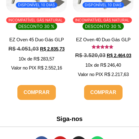
DISPONÍVEL 10 DIAS
DISPONÍVEL 10 DIAS
INCOMPATÍVEL GÁS NATURAL
INCOMPATÍVEL GÁS NATURAL
DESCONTO 30 %
DESCONTO 30 %
EZ Oven 45 Duo Gás GLP
EZ Oven 40 Duo Gás GLP
R$
4.051,03
R$
2.835,73
Avaliação
R$
3.520,03
R$
2.464,03
5.00
10x de
R$
283,57
de 5
10x de
R$
246,40
Valor no PIX‎‎
R$
2.552,16
Valor no PIX‎‎
R$
2.217,63
COMPRAR
COMPRAR
Siga-nos