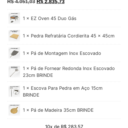
R$
4.051,03
R$
2.835,73
1 × EZ Oven 45 Duo Gás
1 × Pedra Refratária Cordierita 45 x 45cm
1 × Pá de Montagem Inox Escovado
1 × Pá de Fornear Redonda Inox Escovado
23cm BRINDE
1 × Escova Para Pedra em Aço 15cm
BRINDE
1 × Pá de Madeira 35cm BRINDE
10x de
R$
283,57